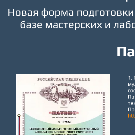
Новая форма подготовки
базе мастерских и лаб
Па
1.
му
со
Па
те
Пр
ht