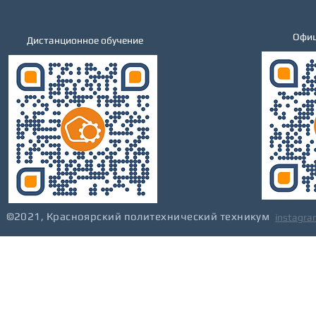
Офиц
Дистанционное обучение
©2021, Красноярский политехнический техникум
instagra